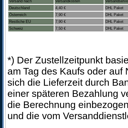
Versand nach
Versandkosten
Versandservi
Deutschland
4,40 €
DHL Paket
Österreich
7,90 €
DHL Paket
Restliche EU
7,90 €
DHL Paket
Schweiz
7,50 €
DHL Paket
*) Der Zustellzeitpunkt bas
am Tag des Kaufs oder auf
sich die Lieferzeit durch B
einer späteren Bezahlung ve
die Berechnung einbezogen 
und die vom Versanddienstl