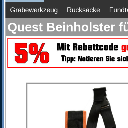
Grabewerkzeug
Rucksäcke
Fundt
Quest Beinholster f