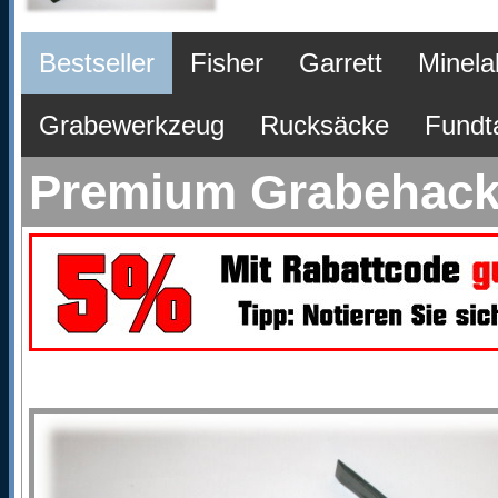
Bestseller
Fisher
Garrett
Minela
Grabewerkzeug
Rucksäcke
Fundt
Premium Grabehacke