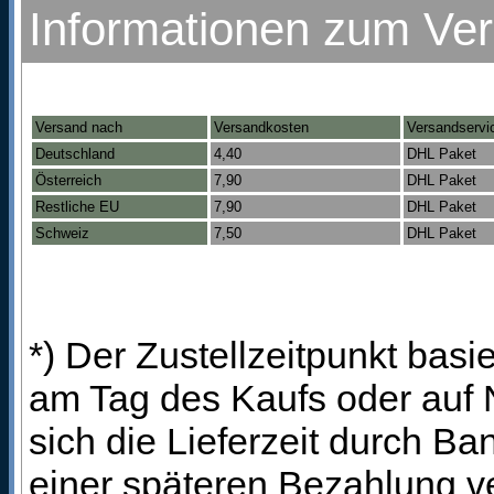
Informationen zum Ve
Versand nach
Versandkosten
Versandservi
Deutschland
4,40
DHL Paket
Österreich
7,90
DHL Paket
Restliche EU
7,90
DHL Paket
Schweiz
7,50
DHL Paket
*) Der Zustellzeitpunkt bas
am Tag des Kaufs oder auf
sich die Lieferzeit durch B
einer späteren Bezahlung ve