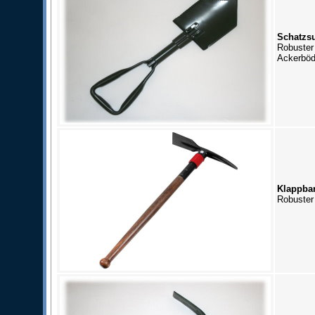
Schatzs
Robuster
Ackerböd
Klappbar
Robuster 