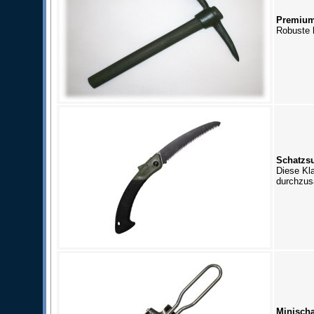
Premium
Robuste 
Schatzs
Diese Kl
durchzus
Minischa