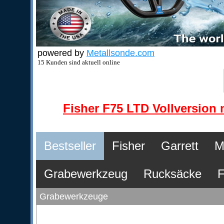
powered by
Metallsonde.com
15 Kunden sind aktuell online
Fisher F75 LTD Vollversion m
Bestseller
Fisher
Garrett
M
Grabewerkzeug
Rucksäcke
F
Grabewerkzeuge