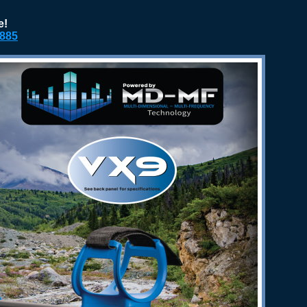
e!
2885