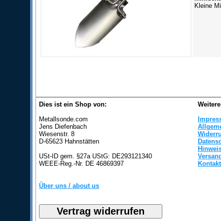
Kleine M
Dies ist ein Shop von:
Weitere
Metallsonde.com
Impres
Jens Diefenbach
Allgem
Wiesenstr. 8
Widerr
D-65623 Hahnstätten
Datens
Hinweis
USt-ID gem. §27a UStG: DE293121340
Versan
WEEE-Reg.-Nr. DE 46869397
Kontakt
Über uns / about us