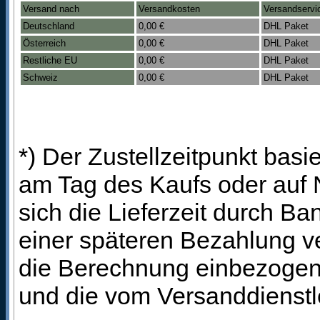
Versand nach
Versandkosten
Versandservi
Deutschland
0,00 €
DHL Paket
Österreich
0,00 €
DHL Paket
Restliche EU
0,00 €
DHL Paket
Schweiz
0,00 €
DHL Paket
*) Der Zustellzeitpunkt bas
am Tag des Kaufs oder auf
sich die Lieferzeit durch B
einer späteren Bezahlung ve
die Berechnung einbezogen 
und die vom Versanddienstl