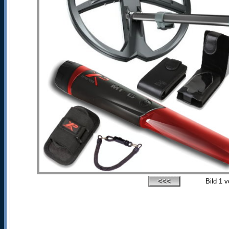
Bild
1
v