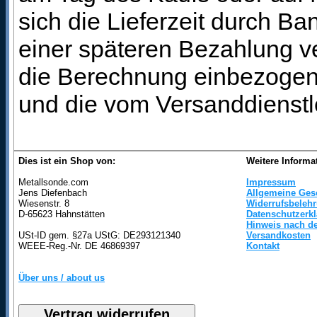
sich die Lieferzeit durch B
einer späteren Bezahlung ve
die Berechnung einbezogen 
und die vom Versanddienstl
Dies ist ein Shop von:
Weitere Informa
Metallsonde.com
Impressum
Jens Diefenbach
Allgemeine Ges
Wiesenstr. 8
Widerrufsbeleh
D-65623 Hahnstätten
Datenschutzerk
Hinweis nach de
USt-ID gem. §27a UStG: DE293121340
Versandkosten
WEEE-Reg.-Nr. DE 46869397
Kontakt
Über uns / about us