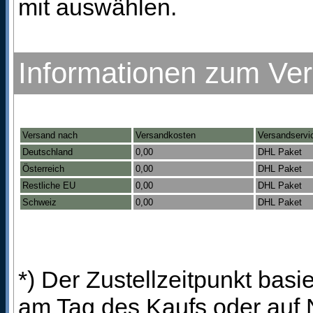
mit auswählen.
Informationen zum Ve
Versand nach
Versandkosten
Versandservi
Deutschland
0,00
DHL Paket
Österreich
0,00
DHL Paket
Restliche EU
0,00
DHL Paket
Schweiz
0,00
DHL Paket
*) Der Zustellzeitpunkt bas
am Tag des Kaufs oder auf