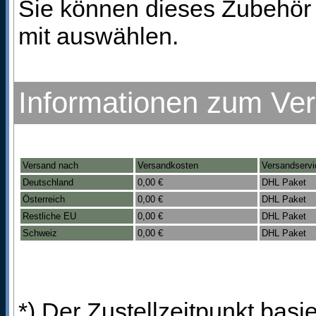
Sie können dieses Zubehör 
mit auswählen.
Informationen zum Ve
Versand nach
Versandkosten
Versandservi
Deutschland
0,00 €
DHL Paket
Österreich
0,00 €
DHL Paket
Restliche EU
0,00 €
DHL Paket
Schweiz
0,00 €
DHL Paket
*) Der Zustellzeitpunkt bas