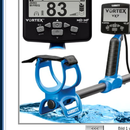
Bild
1
v