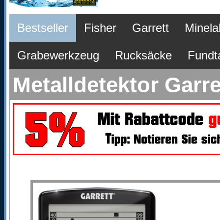
Bestseller
Fisher
Garrett
Minela
Grabewerkzeug
Rucksäcke
Fundt
Metalldetektor Gar