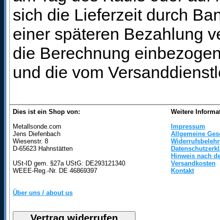
sich die Lieferzeit durch B
einer späteren Bezahlung ve
die Berechnung einbezogen 
und die vom Versanddienstl
Dies ist ein Shop von:
Weitere Informa
Metallsonde.com
Impressum
Jens Diefenbach
Allgemeine Ges
Wiesenstr. 8
Widerrufsbeleh
D-65623 Hahnstätten
Datenschutzerk
Hinweis nach de
USt-ID gem. §27a UStG: DE293121340
Versandkosten
WEEE-Reg.-Nr. DE 46869397
Kontakt
Über uns / about us