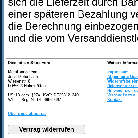
sich die Lieferzeit durch B
einer späteren Bezahlung ve
die Berechnung einbezogen 
und die vom Versanddienstl
Dies ist ein Shop von:
Weitere Informa
Metallsonde.com
Impressum
Jens Diefenbach
Allgemeine Ges
Wiesenstr. 8
Widerrufsbeleh
D-65623 Hahnstätten
Datenschutzerk
Hinweis nach de
USt-ID gem. §27a UStG: DE293121340
Versandkosten
WEEE-Reg.-Nr. DE 46869397
Kontakt
Über uns / about us