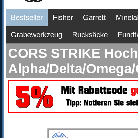
Bestseller
Fisher
Garrett
Minela
Grabewerkzeug
Rucksäcke
Fundt
CORS STRIKE Hochle
Alpha/Delta/Omega/