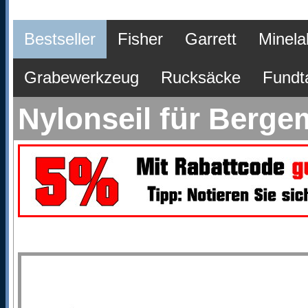
Bestseller
Fisher
Garrett
Minela
Grabewerkzeug
Rucksäcke
Fundt
Nylonseil für Berg