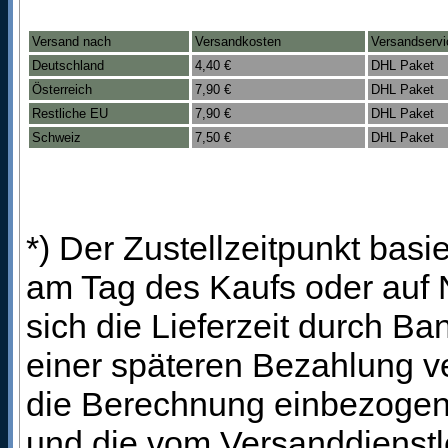
Versand nach
Versandkosten
Versandservi
Deutschland
4,40 €
DHL Paket
Österreich
7,90 €
DHL Paket
Restliche EU
7,90 €
DHL Paket
Schweiz
7,50 €
DHL Paket
*) Der Zustellzeitpunkt bas
am Tag des Kaufs oder auf
sich die Lieferzeit durch B
einer späteren Bezahlung ve
die Berechnung einbezogen 
und die vom Versanddienstl