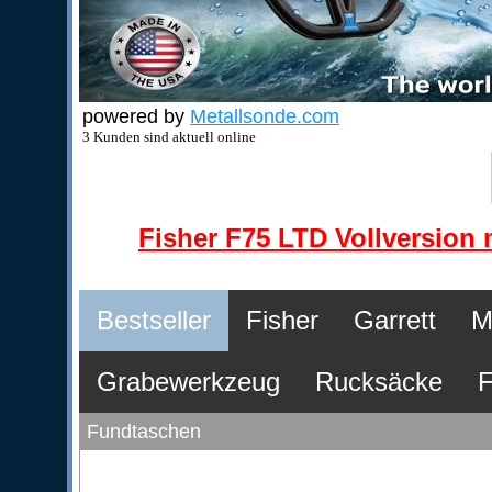
powered by
Metallsonde.com
3 Kunden sind aktuell online
Fisher F75 LTD Vollversion m
Bestseller
Fisher
Garrett
M
Grabewerkzeug
Rucksäcke
F
Fundtaschen