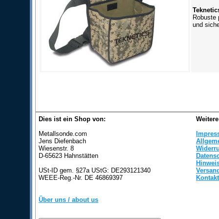
Teknetic
Robuste 
und siche
Dies ist ein Shop von:
Weitere
Metallsonde.com
Impres
Jens Diefenbach
Allgem
Wiesenstr. 8
Widerr
D-65623 Hahnstätten
Datens
Hinweis
USt-ID gem. §27a UStG: DE293121340
Versan
WEEE-Reg.-Nr. DE 46869397
Kontakt
Über uns / about us