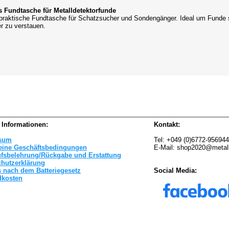
s Fundtasche für Metalldetektorfunde
praktische Fundtasche für Schatzsucher und Sondengänger. Ideal um Funde 
r zu verstauen.
 Informationen:
Kontakt:
sum
Tel: +049 (0)6772-95694
eine Geschäftsbedingungen
E-Mail: shop2020@metal
ufsbelehrung/Rückgabe und Erstattung
chutzerklärung
 nach dem Batteriegesetz
Social Media:
dkosten