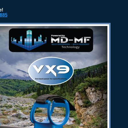
e!
2885