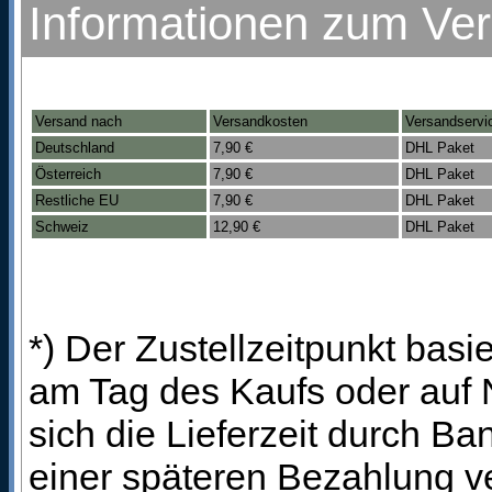
Informationen zum Ve
Versand nach
Versandkosten
Versandservi
Deutschland
7,90 €
DHL Paket
Österreich
7,90 €
DHL Paket
Restliche EU
7,90 €
DHL Paket
Schweiz
12,90 €
DHL Paket
*) Der Zustellzeitpunkt bas
am Tag des Kaufs oder auf
sich die Lieferzeit durch B
einer späteren Bezahlung ve