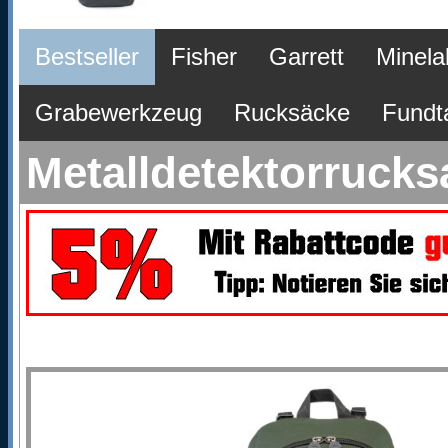
Bestseller
Fisher
Garrett
Minela
Grabewerkzeug
Rucksäcke
Fundt
Metalldetektorruck