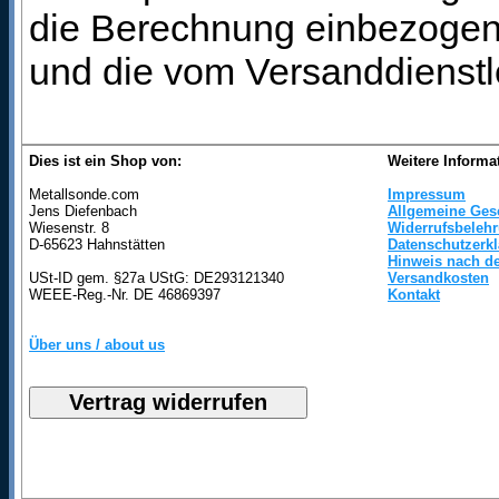
die Berechnung einbezogen 
und die vom Versanddienstl
Dies ist ein Shop von:
Weitere Informa
Metallsonde.com
Impressum
Jens Diefenbach
Allgemeine Ges
Wiesenstr. 8
Widerrufsbeleh
D-65623 Hahnstätten
Datenschutzerk
Hinweis nach de
USt-ID gem. §27a UStG: DE293121340
Versandkosten
WEEE-Reg.-Nr. DE 46869397
Kontakt
Über uns / about us