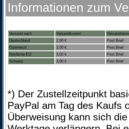
Informationen zum V
Versand nach
Versandkosten
Versandservi
Deutschland
2,00 €
Post Brief
Österreich
3,00 €
Post Brief
Restliche EU
3,00 €
Post Brief
Schweiz
3,00 €
Post Brief
*) Der Zustellzeitpunkt bas
PayPal am Tag des Kaufs o
Überweisung kann sich die 
Werktage verlängern. Bei e