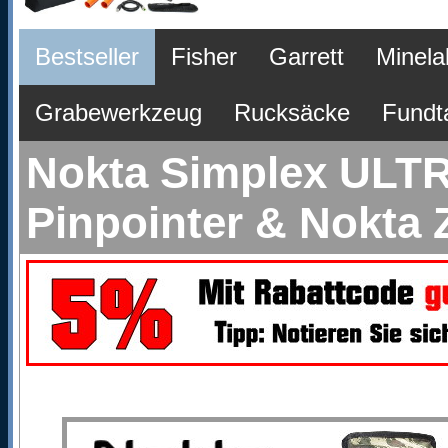
Bestseller
Fisher
Garrett
Minela
Grabewerkzeug
Rucksäcke
Fundt
Nokta Simplex ULTR
Pinpointer & Nokta 