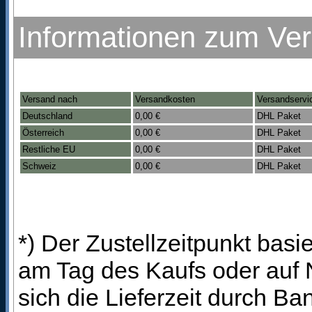
Informationen zum Ve
Versand nach
Versandkosten
Versandservi
Deutschland
0,00 €
DHL Paket
Österreich
0,00 €
DHL Paket
Restliche EU
0,00 €
DHL Paket
Schweiz
0,00 €
DHL Paket
*) Der Zustellzeitpunkt bas
am Tag des Kaufs oder auf
sich die Lieferzeit durch B